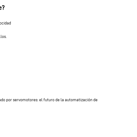
e?
locidad
los.
ado por servomotores: el futuro de la automatización de