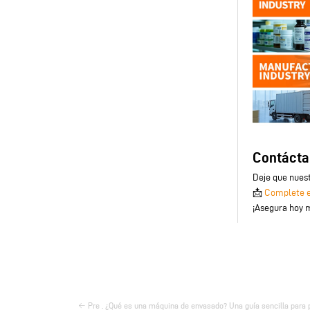
Contácta
Deje que nuest
📩
Complete el
¡Asegura hoy 
Pre . ¿Qué es una máquina de envasado? Una guía sencilla para 