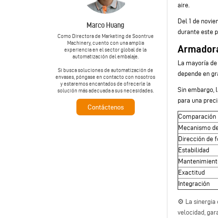
aire.
Del 1 de novie
Marco Huang
durante este 
Como Directora de Marketing de Soontrue
Machinery, cuento con una amplia
Armadoras
experiencia en el sector global de la
automatización del embalaje.
La mayoría de 
Si busca soluciones de automatización de
depende en gra
envases, póngase en contacto con nosotros
y estaremos encantados de ofrecerle la
Sin embargo, l
solución más adecuada a sus necesidades.
para una preci
Contáctenos
Comparación
Mecanismo de
Dirección de 
Estabilidad
Mantenimient
Exactitud
Integración
⚙️ La sinergia
velocidad, gar