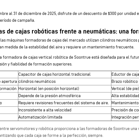
mbre al 31 de diciembre de 2025, disfrute de un descuento de $300 por unidad 
período de campaña.
 de cajas robóticas frente a neumáticas: una for
las máquinas formadoras de cajas del mercado utilizan cilindros neumáticos p
n medida de la estabilidad del aire y requiere un mantenimiento frecuente.
a formadora de cajas vertical robótica de Soontrue está diseñada para el futu
sión y fiabilidad de formación superiores.
Capacitor de cajas horizontal tradicional
Eductor de caja
 apertura
cilindros neumáticos
Brazo robótico
formación
Horizontal (en posición horizontal)
Vertical (de pie)
Depende de la presión atmosférica
Alta estabilidad
o
Requiere revisiones frecuentes del sistema de aire.
Mantenimiento 
Inconsistente a alta velocidad
Precisión de c
Automatización limitada
Integración per
 entre servomotores y robótica proporciona a las formadoras de Soontrue una 
antizando que cada caja se forme a la perfección, siempre.