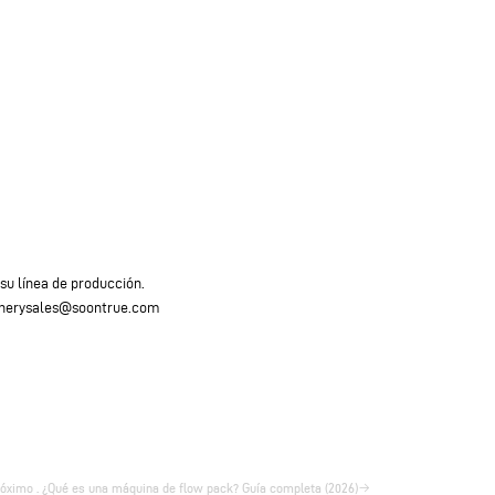
su línea de producción.
hinerysales@soontrue.com
óximo . ¿Qué es una máquina de flow pack? Guía completa (2026)