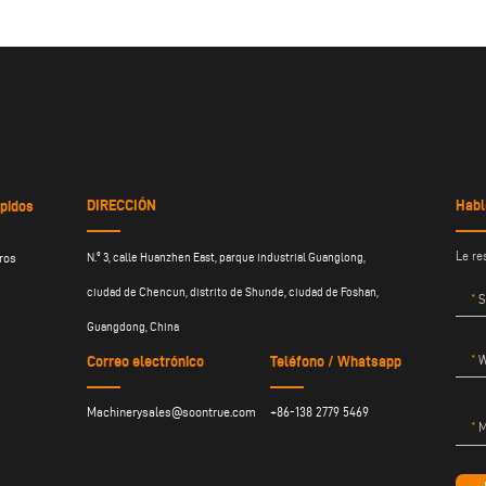
DIRECCIÓN
Habl
pidos
Le re
ros
N.º 3, calle Huanzhen East, parque industrial Guanglong,
ciudad de Chencun, distrito de Shunde, ciudad de Foshan,
S
Guangdong, China
W
Correo electrónico
Teléfono / Whatsapp
Machinerysales@soontrue.com
+86-138 2779 5469
M