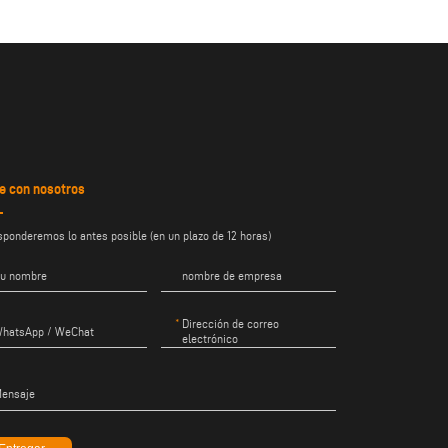
e con nosotros
sponderemos lo antes posible (en un plazo de 12 horas)
u nombre
nombre de empresa
Dirección de correo
hatsApp / WeChat
electrónico
ensaje