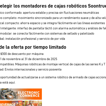
 elegir los montadores de cajas robóticos Soontru
ico conformado: apertura estable y precisa sin fluctuaciones neumáticas
vo completo: movimiento sincronizado para un rendimiento suave y de alta ve
cal compacto: ahorra espacio y se integra fácilmente en las líneas existentes
inteligente: interfaz de pantalla táctil con alarma automática y análisis de fal
 modular: se conecta fácilmente con sistemas de sellado y paletizado
al: instalación profesional y servicio de por vida
de la oferta por tiempo limitado
 $300 de descuento por máquina
l 1 de noviembre al 31 de diciembre de 2025
patibles: Máquinas robóticas de montaje vertical de cajas de las series K y T
dad: Envíos internacionales y servicio posventa
 oportunidad de actualizarse a un sistema robótico de armado de cajas accion
ya está aquí.