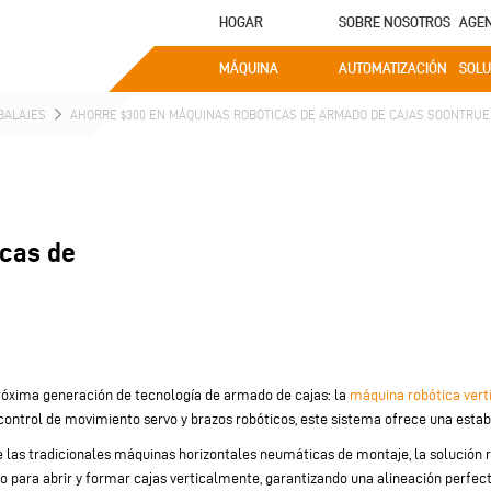
HOGAR
SOBRE NOSOTROS
AGE
MÁQUINA
AUTOMATIZACIÓN
SOLU
BALAJES
AHORRE $300 EN MÁQUINAS ROBÓTICAS DE ARMADO DE CAJAS SOONTRUE
icas de
róxima generación de tecnología de armado de cajas: la
máquina robótica verti
ontrol de movimiento servo y brazos robóticos, este sistema ofrece una estabili
e las tradicionales máquinas horizontales neumáticas de montaje, la solución r
 para abrir y formar cajas verticalmente, garantizando una alineación perfect