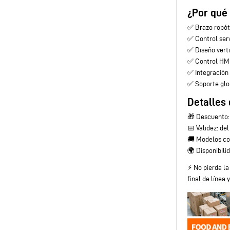
¿Por qué
✅ Brazo robót
✅ Control ser
✅ Diseño verti
✅ Control HMI 
✅ Integración
✅ Soporte glob
Detalles 
🎁 Descuento:
📅 Validez: de
🚚 Modelos com
🌍 Disponibili
⚡ No pierda la
final de línea 