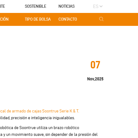
ES
NTE
SOSTENIBLE
NOTICIAS
CIÓN
TIPO DE BOLSA
CONTACTO
07
Nov,2025
cal de armado de cajas Soontrue Serie K & T.
dad, precisión e inteligencia inigualables.
obótica de Soontrue utiliza un brazo robótico
a y un movimiento suave, sin depender de la presión del