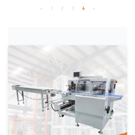
presentation and protection.
«
1
2
3
4
»