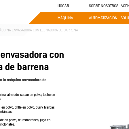
HOGAR
SOBRE NOSOTROS
AGE
MÁQUINA
AUTOMATIZACIÓN
SOLU
ÁQUINA ENVASADORA CON LLENADORA DE BARRENA
 envasadora con
a de barrena
de la máquina envasadora de
rina, almidón, cacao en polvo, leche en
.
n polvo, chile en polvo, curry, hierbas
antáneas.
fé en polvo, té instantáneo, jugo en
ricionales.