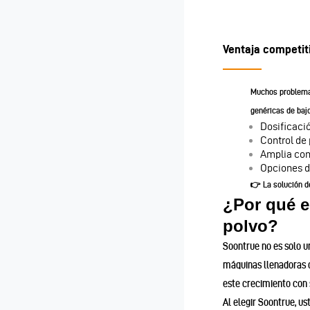
Ventaja competit
Muchos problemas
genéricas de bajo
Dosificació
Control de 
Amplia com
Opciones d
👉 La solución d
¿Por qué e
polvo?
Soontrue no es solo u
máquinas llenadoras d
este crecimiento con 
Al elegir Soontrue, us