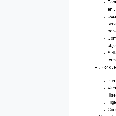
Form
en u
Dosif
serv
polv
Cont
obje
Sell
term
🔹 ¿Por qué 
Prec
Vers
libr
Higi
Cons