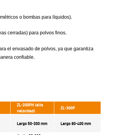
umétricos o bombas para líquidos).
vas cerradas) para polvos finos.
ara el envasado de polvos, ya que garantiza
anera confiable.
ZL-200PH
(alta
ZL-300P
velocidad)
Largo 50-300 mm
Largo 80-400 mm