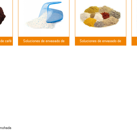
 de café
Soluciones de envasado de
Soluciones de envasado de
detergente en polvo
condimentos en polvo
lmohada