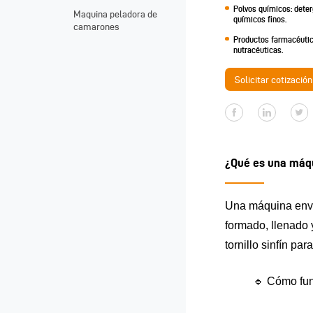
Polvos químicos: deter
Maquina peladora de
químicos finos.
camarones
Productos farmacéutic
nutracéuticas.
Solicitar cotización
¿Qué es una máqu
Una máquina envas
formado, llenado 
tornillo sinfín pa
🔹 Cómo fun