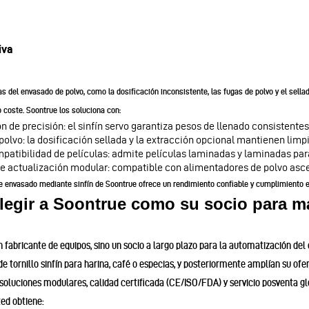
iva
 del envasado de polvo, como la dosificación inconsistente, las fugas de polvo y el sel
 coste. Soontrue los soluciona con:
n de precisión: el sinfín servo garantiza pesos de llenado consistentes
polvo: la dosificación sellada y la extracción opcional mantienen limpi
patibilidad de películas: admite películas laminadas y laminadas par
e actualización modular: compatible con alimentadores de polvo as
e envasado mediante sinfín de Soontrue ofrece un rendimiento confiable y cumplimiento en
legir a Soontrue como su socio para 
n fabricante de equipos, sino un socio a largo plazo para la automatización d
e tornillo sinfín para harina, café o especias, y posteriormente amplían su o
soluciones modulares, calidad certificada (CE/ISO/FDA) y servicio posventa gl
ted obtiene: