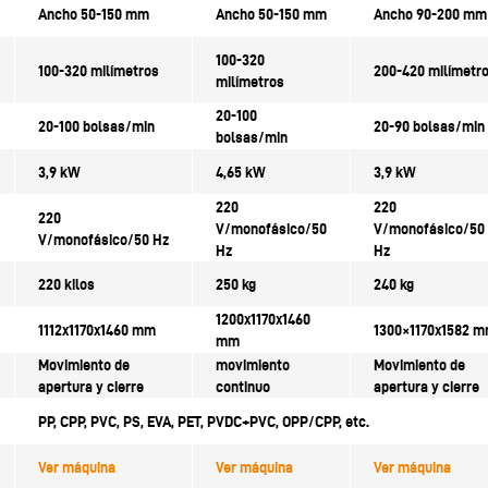
Ancho 50-150 mm
Ancho 50-150 mm
Ancho 90-200 mm
100-320
100-320 milímetros
200-420 milímetr
milímetros
20-100
20-100 bolsas/min
20-90 bolsas/min
bolsas/min
3,9 kW
4,65 kW
3,9 kW
220
220
220
V/monofásico/50
V/monofásico/50
V/monofásico/50 Hz
Hz
Hz
220 kilos
250 kg
240 kg
1200x1170x1460
1112x1170x1460 mm
1300×1170x1582 
mm
Movimiento de
movimiento
Movimiento de
apertura y cierre
continuo
apertura y cierre
PP, CPP, PVC, PS, EVA, PET,
PVDC+PVC, OPP/CPP, etc.
Ver máquina
Ver máquina
Ver máquina