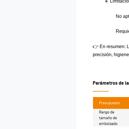
🔹 Limitacio
No apt
Requie
👉 En resumen: La
precisión, higien
Parámetros de l
Presupuesto
Rango de
tamaño de
embolsado