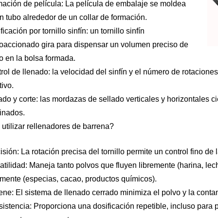
ación de película: La película de embalaje se moldea
n tubo alrededor de un collar de formación.
icación por tornillo sinfín: un tornillo sinfín
oaccionado gira para dispensar un volumen preciso de
o en la bolsa formada.
rol de llenado: la velocidad del sinfín y el número de rotacione
tivo.
ado y corte: las mordazas de sellado verticales y horizontales c
inados.
utilizar rellenadores de barrena?
isión: La rotación precisa del tornillo permite un control fino de
atilidad: Maneja tanto polvos que fluyen libremente (harina, le
emente (especias, cacao, productos químicos).
ene: El sistema de llenado cerrado minimiza el polvo y la conta
istencia: Proporciona una dosificación repetible, incluso para