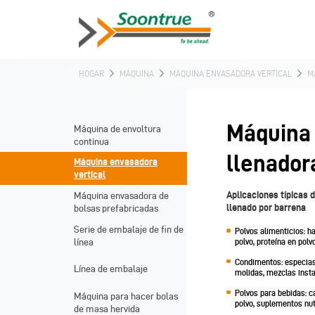
HOGAR
MÁQUINA
MÁQUINA ENVASADORA VERTICAL
M
Máquina
Máquina de envoltura
continua
llenador
Máquina envasadora
vertical
Aplicaciones típicas 
Máquina envasadora de
llenado por barrena
bolsas prefabricadas
Serie de embalaje de fin de
Polvos alimenticios: ha
línea
polvo, proteína en polvo
Condimentos: especias e
Línea de embalaje
molidas, mezclas inst
Polvos para bebidas: ca
Máquina para hacer bolas
polvo, suplementos nut
de masa hervida