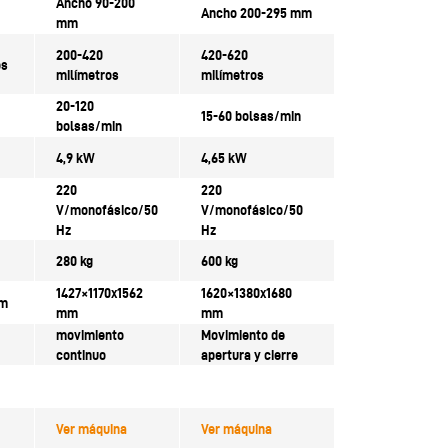
Ancho 90-200
Ancho 200-295 mm
mm
200-420
420-620
os
milímetros
milímetros
20-120
15-60 bolsas/min
bolsas/min
4,9 kW
4,65 kW
220
220
V/monofásico/50
V/monofásico/50
Hz
Hz
280 kg
600 kg
1427×1170x1562
1620×1380x1680
mm
mm
mm
movimiento
Movimiento de
continuo
apertura y cierre
Ver máquina
Ver máquina