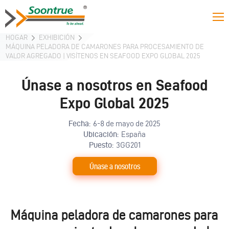
HOGAR
EXHIBICIÓN
MÁQUINA PELADORA DE CAMARONES PARA PROCESAMIENTO DE
VALOR AGREGADO | VISÍTENOS EN SEAFOOD EXPO GLOBAL 2025
Únase a nosotros en Seafood
Expo Global 2025
Fecha:
6-8 de mayo de 2025
Ubicación:
España
Puesto:
3GG201
Únase a nosotros
Máquina peladora de camarones para