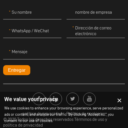
Su nombre
nombre de empresa
Dirección de correo
WhatsApp / WeChat
electrónico
Mensaje
Entregar
×
We value your privacy
We use cookies to enhance your browsing experience, serve personalized
política de privacidad
Política de cookies
ads or content, and analyze our traffic. By clicking "Accept All", you
© 2020 Todos los derechos reservados Términos de uso y
consent to our use of cookies.
política de privacidad